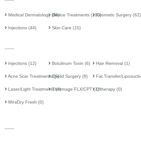
Medical Dermatology
Device Treatments
(86)
(100)
Cosmetic Surgery
(62)
Injections
(44)
Skin Care
(15)
Injections
(12)
Botulinum Toxin
(6)
Hair Removal
(1)
Acne Scar Treatments
Eyelid Surgery
(5)
(8)
Fat Transfer/Liposucti
Laser/Light Treatments
Thermage FLX/CPT
(9)
(2)
Ultherapy
(0)
MiraDry Fresh
(0)