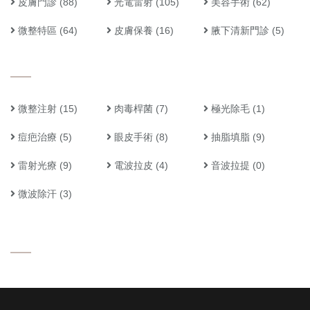
皮膚門診
(88)
光電雷射
(105)
美容手術
(62)
微整特區
(64)
皮膚保養
(16)
腋下清新門診
(5)
微整注射
(15)
肉毒桿菌
(7)
極光除毛
(1)
痘疤治療
(5)
眼皮手術
(8)
抽脂填脂
(9)
雷射光療
(9)
電波拉皮
(4)
音波拉提
(0)
微波除汗
(3)