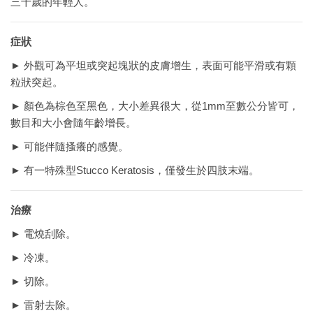
三十歲的年輕人。
症狀
► 外觀可為平坦或突起塊狀的皮膚增生，表面可能平滑或有顆
粒狀突起。
► 顏色為棕色至黑色，大小差異很大，從1mm至數公分皆可，
數目和大小會隨年齡增長。
► 可能伴隨搔癢的感覺。
► 有一特殊型Stucco Keratosis，僅發生於四肢末端。
治療
► 電燒刮除。
► 冷凍。
► 切除。
► 雷射去除。