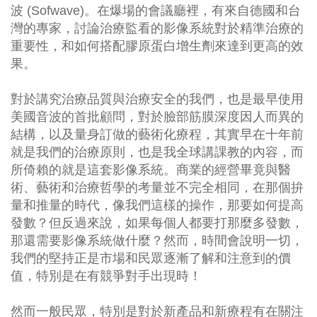
波
(
Sofwave
)。在爆場的會議廳裡，有來自德國和台
灣的專家，討論治療監看的影像系統對於精準治療的
重要性，和如何搭配膠原蛋白增生劑來達到更高的效
果。
對於講究治療品質與治療安全的我們，也是最早使用
美國音波的首批顧問，對於臉部筋膜深度因人而異的
結構，以及量身訂做的藝術化療程，其實早在十年前
就是我們的治療原則，也是我全球講課教的內容，而
所倚賴的就是這套影像系統。商業的經營畢竟與
醫
術
、
藝術
和治療
哲學
的考量並不完全相同，在那個拚
量和推量的時代，像我們這樣的操作，那要如何提高
發數？但反過來說，如果每個人都要打那麼多發數，
那還需要影像系統做什麼？然而，時間會說明一切，
我們的堅持正是市場和民眾逐漸了解和注意到的價
值，特別是在有競爭對手出現時！
然而一般民眾，特別是對於新產品和新療程有在關注