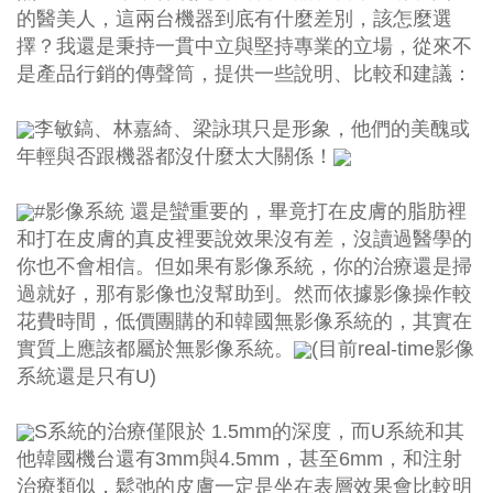
的醫美人，這兩台機器到底有什麼差別，該怎麼選
擇？我還是秉持一貫中立與堅持專業的立場，從來不
是產品行銷的傳聲筒，提供一些說明、比較和建議：
李敏鎬、林嘉綺、梁詠琪只是形象，他們的美醜或
年輕與否跟機器都沒什麼太大關係！
#影像系統
還是蠻重要的，畢竟打在皮膚的脂肪裡
和打在皮膚的真皮裡要說效果沒有差，沒讀過醫學的
你也不會相信。但如果有影像系統，你的治療還是掃
過就好，那有影像也沒幫助到。然而依據影像操作較
花費時間，低價團購的和韓國無影像系統的，其實在
實質上應該都屬於無影像系統。
(目前real-time影像
系統還是只有U)
S系統的治療僅限於 1.5mm的深度，而U系統和其
他韓國機台還有3mm與4.5mm，甚至6mm，和注射
治療類似，鬆弛的皮膚一定是坐在表層效果會比較明