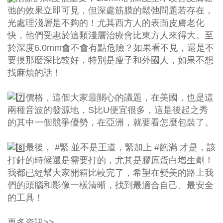
弛的效果立即可見，但深處筋膜的鬆弛問題若存在，
光處理淺層是不夠的！尤其西方人的表面皮膚老化
快，他們受惠於這類淺層治療會比東方人來得大。至
於深度6.0mm會不會有點危險？如果看不見，還是不
要摸那麼深比較好，特別是瘦子和外國人，如果不想
找麻煩的話！
價格，這個大家最關心的議題，在美國，也是這
兩種音波的發源地，S比U便宜很多，這是後起之秀
的其中一個競爭優勢，在亞洲，就要看怎麼包裝了。
最後，
#緊
並不是王道，緊加上
#飽滿
才是，該
打針的時候還是需要打的，尤其是膠原蛋白增生劑！
我都已經幫大家開箱比較完了，希望在變美的路上我
們的頭腦和影像一樣清晰，找到最適合自己、最安全
的工具！
更多資訊>>