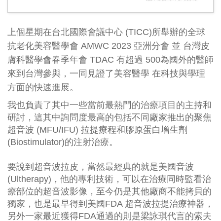
上個星期在
台北國際會議中心
 (
TICC
)所舉辦的全球
抗老化美容醫學會 
AMWC
 2023 亞洲分會 並 台灣皮
膚科醫學會春季年會 
TDAC
 有超過 500為國外的醫師
來到台灣參與，一同見證了
美容醫學
 在科技與學理
方面的快速進展。
我也負責了其中一些當前最熱門的治療項目的主持和
研討，這其中詢問度最高的包括不同廠家推出的
聚焦
超音波
(MFU/IFU) 拉提療程和
膠原蛋白增生劑
(
Biostimulator
)的注射治療。
要說到超音波拉皮，當然最經典的就是
美國音波
(
Ultherapy
)，他的專利技術，可以在治療同時監看治
療部位的超音波影像，至今仍是其他廠商不能拷貝的
獨家，也是最早得到美國
FDA
超音波拉提治療神器，
另外一家最近獲得FDA通過的則是
梁詠琪代言
的
索夫