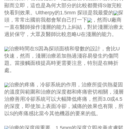
顯而立即，這也是為何大部分的比較都覺得S做完較
快看到效果。Ultherpy的1.5mm 探頭是我最愛的
探
頭，常常出國前我都會幫自己打一下
，然而U廠商
一直在醫師操作淺層的能力上糾結，對於淺層治療太
過於保守，大眾及醫師比較忽略U在淺層的能力。
治療時間在S因為探頭面積和發數的設計，會比U
快速，然而，淺層治療若加熱過淺容易發生灼傷問
題。當接觸面積提高時更需要注意，特別是在轉折
處。
治療的疼痛，冷卻系統的作用，治療所提供熱凝固
的溫度與範圍和治療的深度都和疼痛密切相關，淺層
治療善用冷卻系統可以大幅降低疼痛，然而3.0或4.5
的深度，即使加上表面冷卻，減痛的效果也有限，所
以S的疼痛感比當今其他機器的要來的低。
治療的深度很重要，1.5mm的深度立即改善皮膚鬆