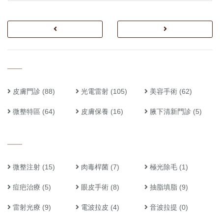
皮膚門診
(88)
光電雷射
(105)
美容手術
(62)
微整特區
(64)
皮膚保養
(16)
腋下清新門診
(5)
微整注射
(15)
肉毒桿菌
(7)
極光除毛
(1)
痘疤治療
(5)
眼皮手術
(8)
抽脂填脂
(9)
雷射光療
(9)
電波拉皮
(4)
音波拉提
(0)