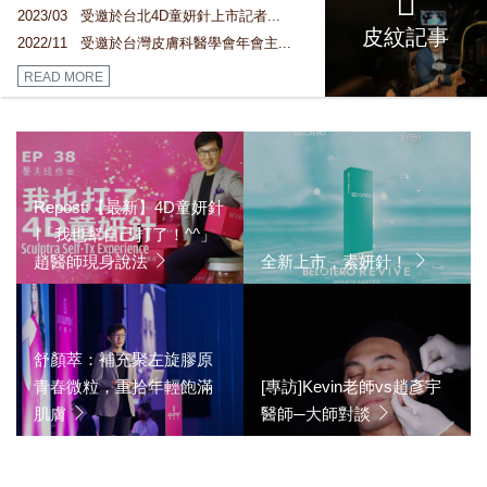
2023/03 受邀於台北4D童妍針上市記者...
皮紋記事
2022/11 受邀於台灣皮膚科醫學會年會主...
READ MORE
Repost:【最新】4D童妍針
∣「我也幫自己打了！^^」
趙醫師現身說法
全新上市，素妍針！
舒顏萃：補充聚左旋膠原
青春微粒，重拾年輕飽滿
[專訪]Kevin老師vs趙彥宇
肌膚
醫師─大師對談