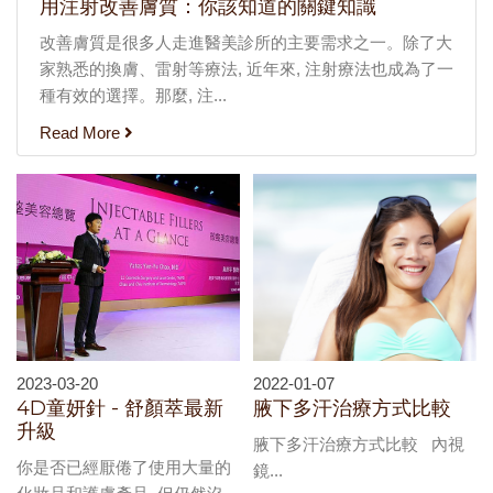
用注射改善膚質：你該知道的關鍵知識
改善膚質是很多人走進醫美診所的主要需求之一。除了大
家熟悉的換膚、雷射等療法, 近年來, 注射療法也成為了一
種有效的選擇。那麼, 注...
Read More
2023-03-20
2022-01-07
4D童妍針 - 舒顏萃最新
腋下多汗治療方式比較
升級
腋下多汗治療方式比較 內視
你是否已經厭倦了使用大量的
鏡...